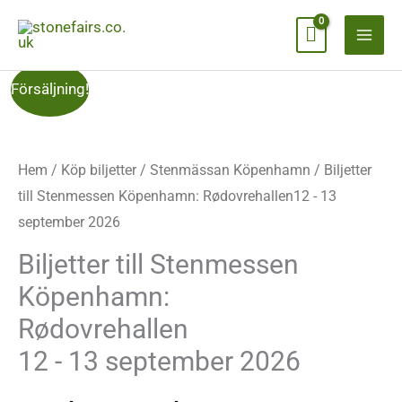
Hoppa
till
innehåll
Biljetter
Prisintervall:
Försäljning!
till
0,00
Stenmessen
Köpenhamn:
Hem
/
Köp biljetter
/
Stenmässan Köpenhamn
kr.
/ Biljetter
Rødovrehallen12
till Stenmessen Köpenhamn: Rødovrehallen12 - 13
till
-
september 2026
13
80,00
Biljetter till Stenmessen
september
Köpenhamn:
kr.
2026
Rødovrehallen
antal
12 - 13 september 2026