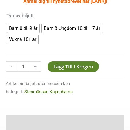
Anmäl dig till nyhetsbrevet här
[LÄNK]!
Typ av biljett
Barn 0 till 9 år
Barn & Ungdom 10 till 17 år
Vuxna 18+ år
Lägg Till I Korgen
-
+
Artikel nr:
biljett-stenmessen-kbh
Kategori:
Stenmässan Köpenhamn
Beskrivning