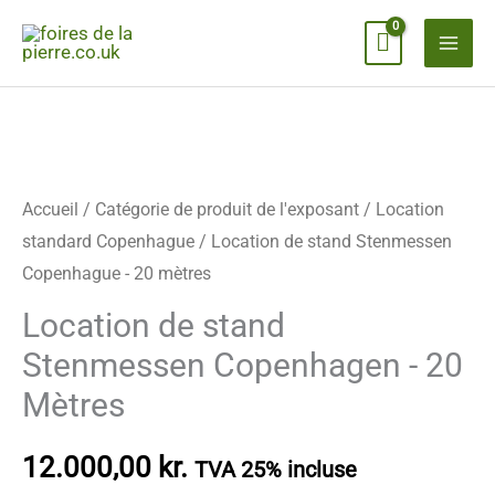
Skip
to
content
Location
de
stand
quantité
Accueil
/
Catégorie de produit de l'exposant
/
Location
Stenmessen
standard Copenhague
/ Location de stand Stenmessen
Copenhague
Copenhague - 20 mètres
-
Location de stand
20
Stenmessen Copenhagen - 20
mètres
Mètres
12.000,00
kr.
TVA 25% incluse